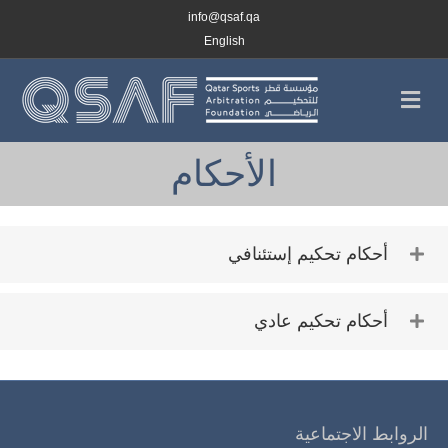
info@qsaf.qa
English
القائمة
الأحكام
أحكام تحكيم إستئنافي
أحكام تحكيم عادي
الروابط الاجتماعية