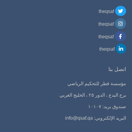
theqsaf
theqsaf
theqsaf
theqsaf
اتصل بنا
مؤسسة قطر للتحكيم الرياضي
برج البدع ، الدور ٢٥ ، الخليج الغربي
صندوق بريد: ١٠١٠٧
البريد الإلكتروني:
info@qsaf.qa