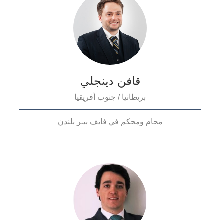
قافن دينجلي
بريطانيا / جنوب أفريقيا
محام ومحكم في فايف بيبر بلندن