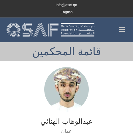
info@qsaf.qa
English
القائمة
قائمة المحكمين
عبدالوهاب الهنائي
عمان