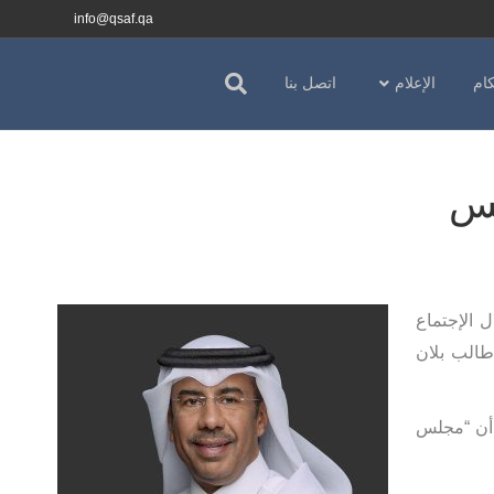
info@qsaf.qa
كام
الإعلام
اتصل بنا
يس
 الإجتماع
 طالب بلان
 أن “مجلس